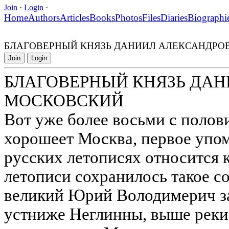
Join
·
Login
·
Home
Authors
Articles
Books
Photos
Files
Diaries
Biographi
БЛАГОВЕРНЫЙ КНЯЗЬ ДАНИИЛ АЛЕКСАНДРО
Join
Login
БЛАГОВЕРНЫЙ КНЯЗЬ ДА
МОСКОВСКИЙ
Вот уже более восьми с полови
хорошеет Москва, первое упом
русских летописях относится к
летописи сохранилось такое со
великий Юрий Володимерич з
устниже Неглинны, выше реки 