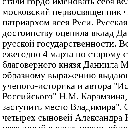
стали гордо именовать себя ве
московский первосвященник че
патриархом всея Руси. Русска
достоинству оценила вклад Да
русской государственности. Во
ежегодно 4 марта по старому 
благоверного князя Даниила М
образному выражению выдающ
ученого-историка и автора "И
Российского" Н.М. Карамзина
заступить место Владимира".
четырех сыновей Александра 
названный в честь преподобн