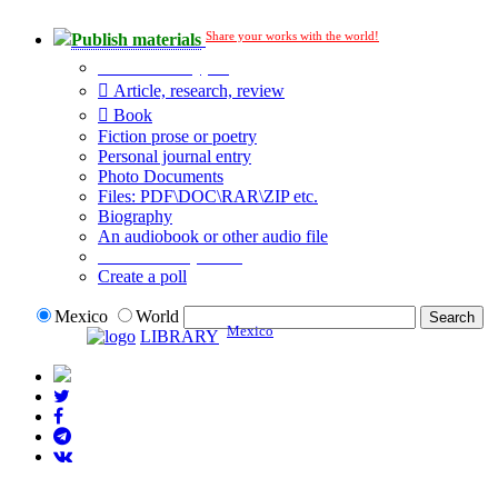
Share your works with the world!
Publish materials
Publication type?
Article, research, review
Book
Fiction prose or poetry
Personal journal entry
Photo Documents
Files: PDF\DOC\RAR\ZIP etc.
Biography
An audiobook or other audio file
Additional options:
Create a poll
Mexico
World
Mexico
LIBRARY