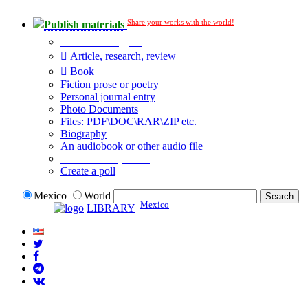
Share your works with the world!
Publish materials
Publication type?
Article, research, review
Book
Fiction prose or poetry
Personal journal entry
Photo Documents
Files: PDF\DOC\RAR\ZIP etc.
Biography
An audiobook or other audio file
Additional options:
Create a poll
Mexico
World
Mexico
LIBRARY