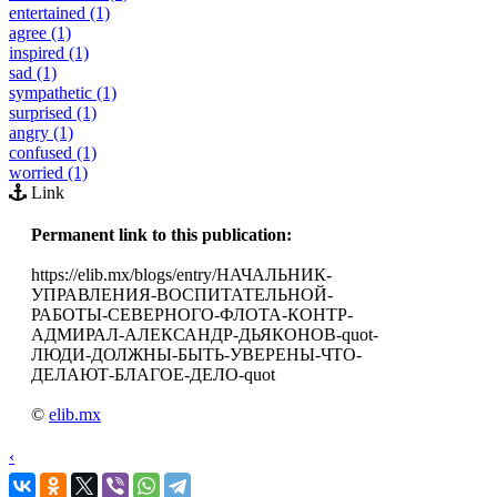
entertained (1)
agree (1)
inspired (1)
sad (1)
sympathetic (1)
surprised (1)
angry (1)
confused (1)
worried (1)
Link
Permanent link to this publication:
https://elib.mx/blogs/entry/НАЧАЛЬНИК-
УПРАВЛЕНИЯ-ВОСПИТАТЕЛЬНОЙ-
РАБОТЫ-СЕВЕРНОГО-ФЛОТА-КОНТР-
АДМИРАЛ-АЛЕКСАНДР-ДЬЯКОНОВ-quot-
ЛЮДИ-ДОЛЖНЫ-БЫТЬ-УВЕРЕНЫ-ЧТО-
ДЕЛАЮТ-БЛАГОЕ-ДЕЛО-quot
©
elib.mx
‹
›