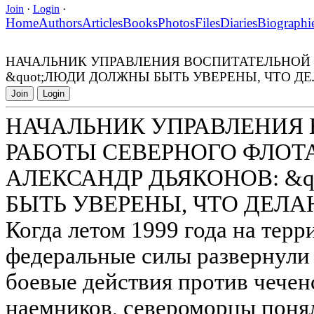
Join
·
Login
·
Home
Authors
Articles
Books
Photos
Files
Diaries
Biographi
НАЧАЛЬНИК УПРАВЛЕНИЯ ВОСПИТАТЕЛЬНОЙ 
&quot;ЛЮДИ ДОЛЖНЫ БЫТЬ УВЕРЕНЫ, ЧТО ДЕ
Join
Login
НАЧАЛЬНИК УПРАВЛЕНИЯ
РАБОТЫ СЕВЕРНОГО ФЛОТ
АЛЕКСАНДР ДЬЯКОНОВ: &
БЫТЬ УВЕРЕНЫ, ЧТО ДЕЛА
Когда летом 1999 года на тер
федеральные силы развернул
боевые действия против чечен
наемников, североморцы поняли