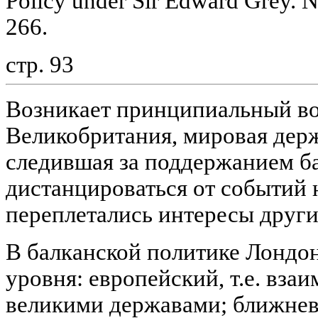
Policy under Sir Edward Grey. N
266.
стр. 93
Возникает принципиальный во
Великобритания, мировая держ
следившая за поддержанием ба
дистанцироваться от событий н
переплетались интересы друг
В балканской политике Лондон
уровня: европейский, т.е. вз
великими державами; ближне