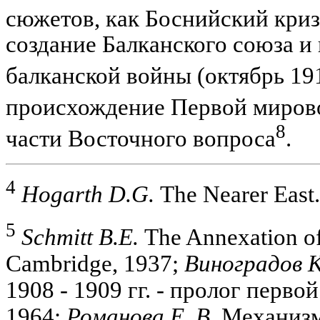
сюжетов, как Боснийский кризи
создание Балканского союза и
балканской войны (октябрь 191
происхождение Первой миров
8
части Восточного вопроса
.
4
Hogarth D.G.
The Nearer East.
5
Schmitt B.E.
The Annexation of
Cambridge, 1937;
Виноградов К
1908 - 1909 гг. - пролог перво
1964;
Романова Е. В.
Механизм