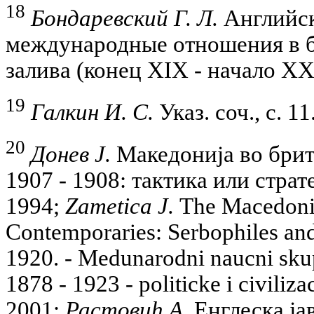
18
Бондаревский Г. Л.
Английск
международные отношения в б
залива (конец XIX - начало XX в
19
Галкин И. С.
Указ. соч., с. 11
20
Донев J.
Македониjа во брит
1907 - 1908: тактика или страте
1994;
Zametica J.
The Macedonia
Contemporaries: Serbophiles and
1920. - Medunarodni naucni skup
1878 - 1923 - politicke i civiliz
2001;
Растовиh А.
Енглеска jа