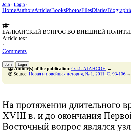
Join
·
Login
·
Home
Authors
Articles
Books
Photos
Files
Diaries
Biographi
БАЛКАНСКИЙ ВОПРОС ВО ВНЕШНЕЙ ПОЛИТИКЕ 
Article text
·
Comments
Join
Login
Author(s) of the publication
:
О. И. АГАНСОН
→
Source:
Новая и новейшая история, № 1, 2011, C. 93-106
На протяжении длительного вр
XVIII в. и до окончания Перв
Восточный вопрос являлся уз