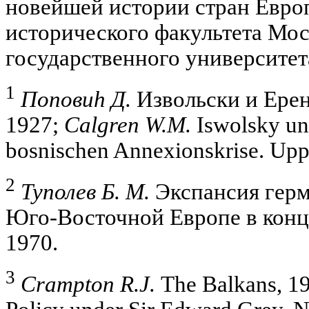
новейшей истории стран Евро
исторического факультета Мос
государственного университет
1
Поповиh Д.
Извольски и Ерен
1927;
Calgren W.M.
Iswolsky un
bosnischen Annexionskrise. Upp
2
Туполев Б. М.
Экспансия герм
Юго-Восточной Европе в конце
1970.
3
Crampton R.J.
The Balkans, 190