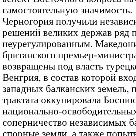
самостоятельную значимость.
Черногория получили независи
решений великих держав ряд п
неурегулированным. Македони
британского премьер-министра
возвращены под власть турецк
Венгрия, в состав которой вхо
западных балканских земель, п
трактата оккупировала Боснию
национально-освободительны
соперничество независимых ба
спорные земли, а также попыт