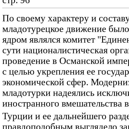
стр. 96
По своему характеру и состав
младотурецкое движение было
ядром являлся комитет "Единен
сути националистическая орга
проведение в Османской импе
с целью укрепления ее госуда
экономической сфер. Модерни
младотурки надеялись исключ
иностранного вмешательства в
Турции и ее дальнейшего разд
правдоподобным выглядело за