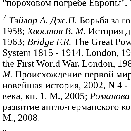
"пороховом погребе Европы". 1
7
Тэйлор А. Дж.П.
Борьба за го
1958;
Хвостов В. М.
История ди
1963;
Bridge F.R.
The Great Powe
System 1815 - 1914. London, 1
the First World War. London, 19
М.
Происхождение первой миро
новейшая история, 2002, N 4 
века, кн. 1. М., 2005;
Романова 
развитие англо-германского кон
М., 2008.