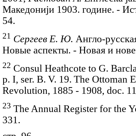
Македониjи 1903. године. - Ис
54.
21
Сергеев Е. Ю.
Англо-русская
Новые аспекты. - Новая и нове
22
Consul Heathcote to G. Barclay
p. I, ser. B. V. 19. The Ottoman
Revolution, 1885 - 1908, doc. 11
23
The Annual Register for the Y
331.