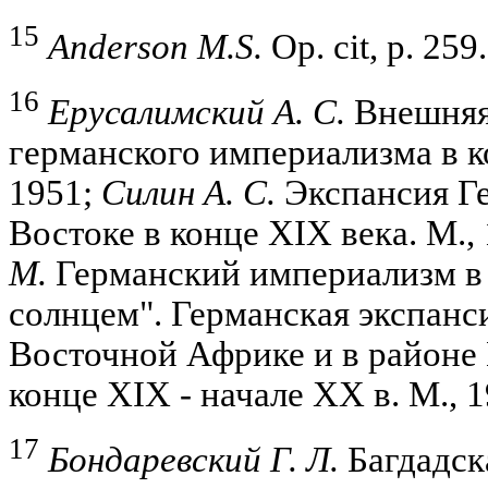
15
Anderson M.S.
Op. cit, p. 259.
16
Ерусалимский А. С.
Внешняя
германского империализма в к
1951;
Силин А. С.
Экспансия Г
Востоке в конце XIX века. М.,
М.
Германский империализм в 
солнцем". Германская экспанс
Восточной Африке и в районе 
конце XIX - начале XX в. М., 1
17
Бондаревский Г. Л.
Багдадск