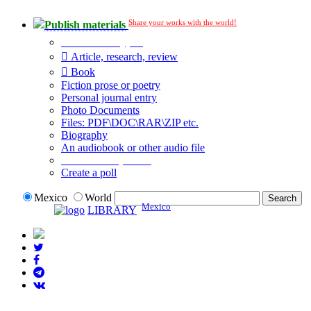
Share your works with the world!
Publish materials
Publication type?
Article, research, review
Book
Fiction prose or poetry
Personal journal entry
Photo Documents
Files: PDF\DOC\RAR\ZIP etc.
Biography
An audiobook or other audio file
Additional options:
Create a poll
Mexico
World
Mexico
LIBRARY