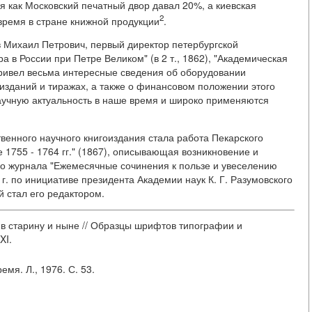
я как Московский печатный двор давал 20%, а киевская
2
время в стране книжной продукции
.
ов Михаил Петрович, первый директор петербургской
ра в России при Петре Великом" (в 2 т., 1862), "Академическая
привел весьма интересные сведения об оборудовании
изданий и тиражах, а также о финансовом положении этого
аучную актуальность в наше время и широко применяются
венного научного книгоиздания стала работа Пекарского
е 1755 - 1764 гг." (1867), описывающая возникновение и
ого журнала "Ежемесячные сочинения к пользе и увеселению
г. по инициативе президента Академии наук К. Г. Разумовского
й стал его редактором.
в старину и ныне // Образцы шрифтов типографии и
XI.
мя. Л., 1976. С. 53.