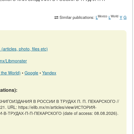
Mexico
World
Similar publications:
L
L
Y
G
articles, photo, files etc)
b.mx/Libmonster
 the World)
•
Google
•
Yandex
tations):
НИГОИЗДАНИЯ В РОССИИ В ТРУДАХ П. П. ПЕКАРСКОГО //
21. URL: https://elib.mx/m/articles/view/ИСТОРИЯ-
РУДАХ-П-П-ПЕКАРСКОГО (date of access: 08.08.2026).