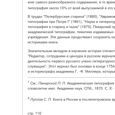
книг самого разнообразного содержания, в то врем
типография около 10% от всей выпускаемой в это 
В трудах "Петербургская старина" (1860), "Аврам
типографии при Петре I" (1861), "Наука и литерату
типография в старину и ныне" (1870), Пекарский 
академической типографии, тематике издаваемых 
учреждения. Эти данные продолжают сохранять н
историками книги.
Значительным вкладом в изучение истории отечест
"Редактор, сотрудники и цензура в русском журнал
деятельность первого русского учено-литературн
служащие". Этот журнал был основан в конце 1754 
и историографа академика Г. -Ф. Миллера, которы
1
См.:
Пекарский П. П.
Академическая типография 
словолитни имп. Академии наук. СПб., 1870. С. X - 
2
Луппов С. П.
Книга в России в послепетровское вре
стр. 110