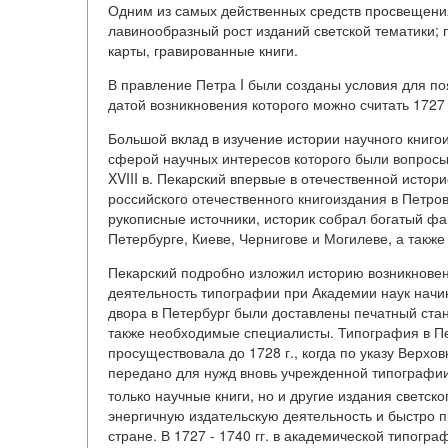
Одним из самых действенных средств просвещения в
лавинообразный рост изданий светской тематики; 
карты, гравированные книги.
В правление Петра I были созданы условия для п
датой возникновения которого можно считать 1727 
Большой вклад в изучение истории научного книгои
сферой научных интересов которого были вопросы р
XVIII в. Пекарский впервые в отечественной исто
российского отечественного книгоиздания в Петро
рукописные источники, историк собрал богатый фа
Петербурге, Киеве, Чернигове и Могилеве, а такж
Пекарский подробно изложил историю возникновен
деятельность типографии при Академии наук начиная
двора в Петербург были доставлены печатный ста
также необходимые специалисты. Типография в Пе
просуществовала до 1728 г., когда по указу Верхов
передано для нужд вновь учрежденной типографии
только научные книги, но и другие издания светск
энергичную издательскую деятельность и быстро 
стране. В 1727 - 1740 гг. в академической типог