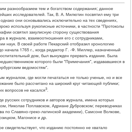
им разнообразием тем и богатством содержания; данное
йших исследователей. Так, В. А. Милютин посвятил ему три
, однако они основывались исключительно на тех сведениях,
ироко используя рукописные источники, в частности "Протоколы
рафии освятил закулисную сторону существования
ора в журнале, взаимоотношения его с сотрудниками,
ии наук. В своей работе Пекарский отобразил хронологию
до начала 1765 г., когда редактор Г. -Ф. Миллер, назначенный
 воспитательный дом, был вынужден прервать издание. Была
редшественником которого были "Примечания", издававшиеся в
тербургским ведомостям".
 журналом, где могли печататься не только ученые, но и все
жание было рассчитано на широкий круг читающей публики;
3
их вопросов не касался
.
де русских сотрудников и авторов журнала, имена которых
ком, Николае Поплавском, Адриане Дубровском; переводчиках
ва по Славяно-греко-латинской академии), Самсоне Волкове,
озицком, Магонисе и др.
е свидетельствует, что изданию постоянно не хватало