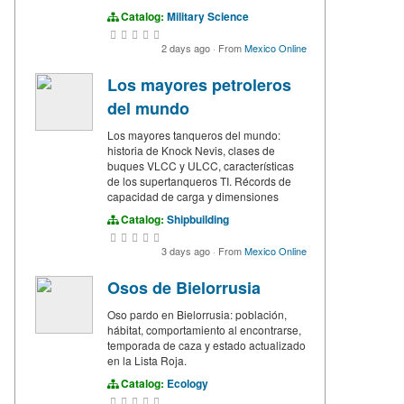
Catalog:
Military Science
2 days ago
·
From
Mexico Online
Los mayores petroleros
del mundo
Los mayores tanqueros del mundo:
historia de Knock Nevis, clases de
buques VLCC y ULCC, características
de los supertanqueros TI. Récords de
capacidad de carga y dimensiones
Catalog:
Shipbuilding
3 days ago
·
From
Mexico Online
Osos de Bielorrusia
Oso pardo en Bielorrusia: población,
hábitat, comportamiento al encontrarse,
temporada de caza y estado actualizado
en la Lista Roja.
Catalog:
Ecology