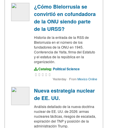
¿Cómo Bielorrusia se
convirtió en cofundadora
de la ONU siendo parte
de la URSS?
Historia de la entrada de la RSS de
Bielorrusia en el número de los
fundadores de la ONU en 1945.
Conferencia de Yalta, firma del Estatuto
y el estatus de la república en la
organización.
Catalog:
Political Science
Yesterday
·
From
Mexico Online
Nueva estrategia nuclear
de EE. UU.
Análisis detallado de la nueva doctrina
nuclear de EE. UU. de 2026: armas
nucleares tácticas, riesgos de escalada,
expiración del TNP y posición de la
administración Trump.