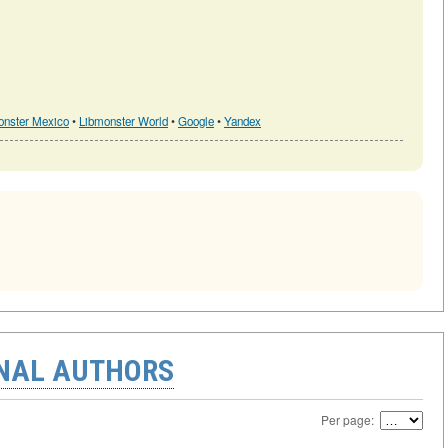
onster Mexico
•
Libmonster World
•
Google
•
Yandex
ONAL AUTHORS
Per page: