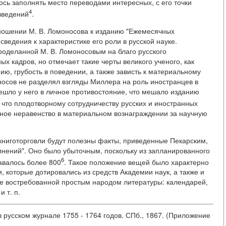
сь заполнять место переводами интересных, с его точки
4
зведений
.
ношении М. В. Ломоносова к изданию "Ежемесячных
сведения к характеристике его роли в русской науке.
роделанной М. В. Ломоносовым на благо русского
х кадров, но отмечает такие черты великого ученого, как
ию, грубость в поведении, а также зависть к материальному
носов не разделял взгляды Миллера на роль иностранцев в
решло у него в личное противостояние, что мешало изданию
, что плодотворному сотрудничеству русских и иностранных
ьное неравенство в материальном вознаграждении за научную
книготорговли будут полезны факты, приведенные Пекарским,
нений". Оно было убыточным, поскольку из запланированного
6
давалось более 800
. Такое положение вещей было характерно
, которые дотировались из средств Академии наук, а также и
ие востребованной простым народом литературы: календарей,
 т. п.
в русском журнале 1755 - 1764 годов. СПб., 1867. (Приложение