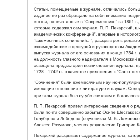
Статьи, помещаемые в журнале, отличались больш
издание не раз обращало на себя внимание поздне
статьи, напечатанные в "Современнике" за 1851 г.
которые содержал сам журнал. П. П. Пекарский, ш
академических конференций", впервые в историог
"Ежемесячных сочинений...", раскрыв роль редакт
взаимодействие с цензурой и руководством Академ
выпуска журнала от его основания в конце 1754 г. 
на должность главного надзирателя в Московский
освещена предыстория возникновения журнала, п
1728 - 1742 гг. в качестве приложения к "Санкт-пе
"Сочинения" были ежемесячным научно-популярным
имеющие отношение к литературе и наукам. Содер
при этом журнал был сугубо светским и богословск
П. П. Пекарский привел интересные сведения о ря
были почти совершенно забыты: Осипе Шестаковс
Голубцеве и Лебедеве (соучениках М. В. Ломоносо
Алексее Разумове; членах редколлегии Григории К
Пекарский раскрывает содержание журнала, которо