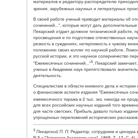
материалов и редактору-распорядителю приходило
зрения, зарубежных научных и литературных прои
В своей работе ученый приводит материалы об от
сочинений...", которые могут дать дополнительные 
Пекарский отдает должное титанической работе, п
просвещения и по подготовке отечественных научны
резкость в суждениях, нетерпимость к чужому мнен
положению своих коллег по научной работе. Ломо
русской истории, и это научное соперничество пе
5
"Ежемесячных сочинений..."
. Пекарский замечает
ученых в Академии наук препятствовало значител
деятельность.
Специалистам в области книжного дела и истории 
о финансовом аспекте издания "Ежемесячных сочи
ежемесячного тиража в 2 тыс. экз. никогда не про
для всех российских научных изданий того времени
для части светских. Прибыль давало только издан
упрощенных переложений исторических рассказов и
3
Пекарский П. П.
Редактор, сотрудники и цензура 
N 5 к "Запискам Академии наук", 1868. Т. 12. С. 4).