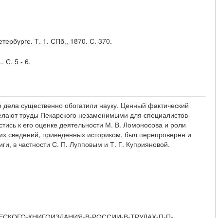
ербурге. Т. 1. СПб., 1870. С. 370.
 С. 5 - 6.
го дела существенно обогатили науку. Ценный фактический
делают труды Пекарского незаменимыми для специалистов-
естись к его оценке деятельности М. В. Ломоносова и роли
ких сведений, приведенных историком, был перепроверен и
и, в частности С. П. Лупповым и Т. Г. Куприяновой.
ДЕМИЧЕСКОГО-КНИГОИЗДАНИЯ-В-РОССИИ-В-ТРУДАХ-П-П-