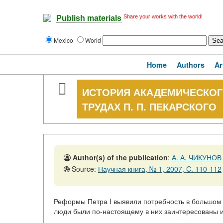
Share your works with the world!
Publish materials
Mexico
World
Home
Authors
Ar
ИСТОРИЯ АКАДЕМИЧЕСКОГ
ТРУДАХ П. П. ПЕКАРСКОГО
Author(s) of the publication
:
А. А. ЧИКУНОВ
Source:
Научная книга, № 1, 2007, C. 110-112
Реформы Петра I выявили потребность в большом 
люди были по-настоящему в них заинтересованы и 