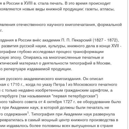
 России в XVIII в. стала печать. В это время происходит
появляются новые виды книжной продукции: газеты, атласы,
оявления отечественного научного книгопечатания, формальной
г.
здания в России внёс академик П. П. Пекарский (1827 - 1872),
азвития русской науки, культуры, книжного дела в конце XVII -
риографии глубоко исследовал процесс трансформации
вскую эпоху. Опираясь на многочисленные печатные и
ктический материал о деятельности типографий в Москве,
е о репертуаре издаваемой продукции.
ия русского академического книгоиздания. Он описал
 с 1710 г., когда по указу Петра I из Московского печатного
н с только недавно изобретенным гражданским шрифтом, а
тербурге (так называемая "первая петербургская")
ного тайного совета от 4 октября 1727 г. ее оборудование было
 при Академии наук, в которой должны были печатать не
1
ого содержания
. Типография при Академии наук развернула
превратилась в самый мощный центр книжного производства в
рафии издавалось более половины всех выпущенных в стране