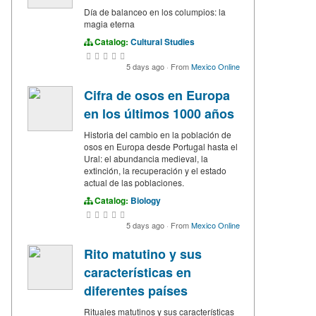
Día de balanceo en los columpios: la
magia eterna
Catalog:
Cultural Studies
5 days ago
·
From
Mexico Online
Cifra de osos en Europa
en los últimos 1000 años
Historia del cambio en la población de
osos en Europa desde Portugal hasta el
Ural: el abundancia medieval, la
extinción, la recuperación y el estado
actual de las poblaciones.
Catalog:
Biology
5 days ago
·
From
Mexico Online
Rito matutino y sus
características en
diferentes países
Rituales matutinos y sus características