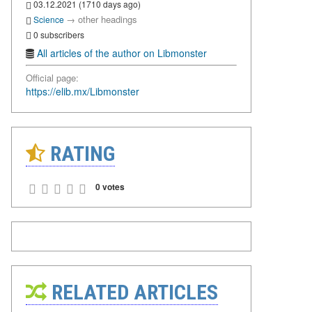
03.12.2021 (1710 days ago)
→
other headings
Science
0 subscribers
All articles of the author on Libmonster
Official page:
https://elib.mx/Libmonster
RATING
0 votes
RELATED ARTICLES