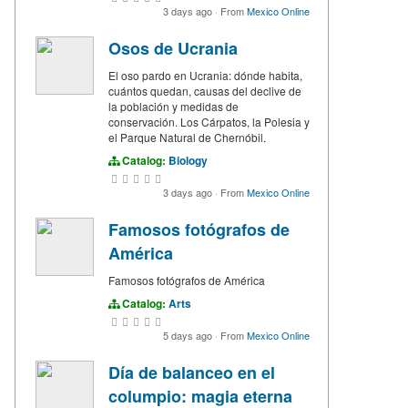
3 days ago
·
From
Mexico Online
Osos de Ucrania
El oso pardo en Ucrania: dónde habita,
cuántos quedan, causas del declive de
la población y medidas de
conservación. Los Cárpatos, la Polesia y
el Parque Natural de Chernóbil.
Catalog:
Biology
3 days ago
·
From
Mexico Online
Famosos fotógrafos de
América
Famosos fotógrafos de América
Catalog:
Arts
5 days ago
·
From
Mexico Online
Día de balanceo en el
columpio: magia eterna