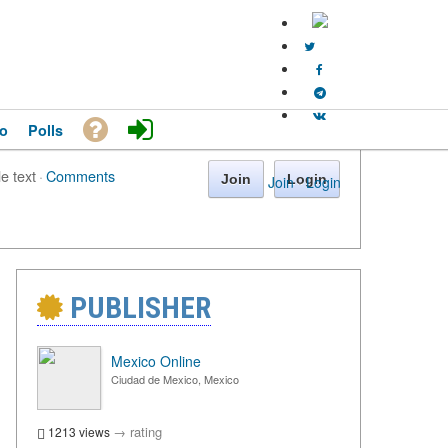
o
Polls
le text
·
Comments
Join
Login
Join
·
Login
PUBLISHER
Mexico Online
Ciudad de Mexico, Mexico
→
rating
1213 views