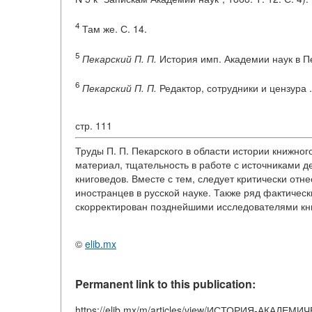
4
Там же. С. 14.
5
Пекарский П. П.
История имп. Академии наук в Пет
6
Пекарский П. П.
Редактор, сотрудники и цензура ...
стр. 111
Труды П. П. Пекарского в области истории книжно
материал, тщательность в работе с источниками 
книговедов. Вместе с тем, следует критически отн
иностранцев в русской науке. Также ряд фактичес
скорректирован позднейшими исследователями книг
©
elib.mx
Permanent link to this publication:
https://elib.mx/m/articles/view/ИСТОРИЯ-АКА