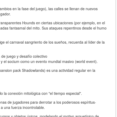
mbios en la fase del juego), las calles se llenan de nuevos
ugador.
transparentes Hounds en ciertas ubicaciones (por ejemplo, en el
nadas fantasmal del mito. Sus ataques repentinos desde el humo
ge el carnaval sangriento de los sueños, recuerda al líder de la
s de juego y desafío colectivo
o y el socium como un evento mundial masivo (world event).
pansion pack Shadowlands) es una actividad regular en la
o la conexión mitológica con "el tiempo especial".
enas de jugadores para derrotar a los poderosos espíritus-
a una fuerza incontrolable.
cursos y objetos únicos, modelando el motivo arquetípico de