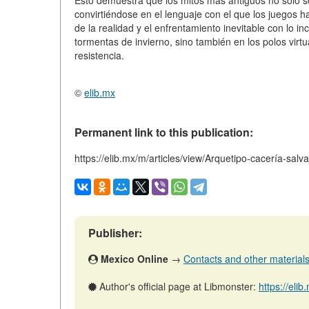
Esto demuestra que los mitos más antiguos no solo so
convirtiéndose en el lenguaje con el que los juegos ha
de la realidad y el enfrentamiento inevitable con lo i
tormentas de invierno, sino también en los polos vir
resistencia.
©
elib.mx
Permanent link to this publication:
https://elib.mx/m/articles/view/Arquetipo-cacería-salv
Publisher:
Mexico Online
→
Contacts and other materials (
Author's official page at Libmonster:
https://eli