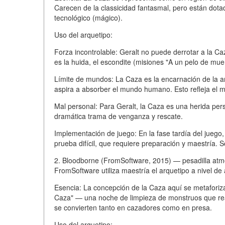
Carecen de la classicidad fantasmal, pero están dot
tecnológico (mágico).
Uso del arquetipo:
Forza incontrolable: Geralt no puede derrotar a la Ca
es la huida, el escondite (misiones "A un pelo de muer
Límite de mundos: La Caza es la encarnación de la am
aspira a absorber el mundo humano. Esto refleja el mi
Mal personal: Para Geralt, la Caza es una herida pers
dramática trama de venganza y rescate.
Implementación de juego: En la fase tardía del juego
prueba difícil, que requiere preparación y maestría. 
2. Bloodborne (FromSoftware, 2015) — pesadilla atm
FromSoftware utiliza maestría el arquetipo a nivel de 
Esencia: La concepción de la Caza aquí se metaforiz
Caza" — una noche de limpieza de monstruos que real
se convierten tanto en cazadores como en presa.
Uso del arquetipo: