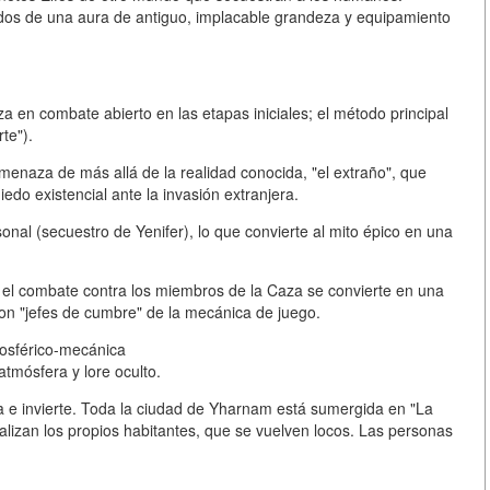
ados de una aura de antiguo, implacable grandeza y equipamiento
za en combate abierto en las etapas iniciales; el método principal
te").
enaza de más allá de la realidad conocida, "el extraño", que
edo existencial ante la invasión extranjera.
onal (secuestro de Yenifer), lo que convierte al mito épico en una
, el combate contra los miembros de la Caza se convierte en una
Son "jefes de cumbre" de la mecánica de juego.
osférico-mecánica
atmósfera y lore oculto.
a e invierte. Toda la ciudad de Yharnam está sumergida en "La
izan los propios habitantes, que se vuelven locos. Las personas