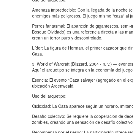
Amenaza impredecible: Con la llegada de la noche (ca
enemigos más peligrosos. El juego mismo "caza" al j
Perros fantasmal: El aparición de gigantescos, semi-
Bosque Olvidado) es una referencia directa a las ma
crean un terror puro y descontrolado.
Líder: La figura de Herman, el primer cazador que diri
Caza.
3. World of Warcraft (Blizzard, 2004 - n. v.) — evento
Aquí el arquetipo se integra en la economía del jueg
Esencia: El evento "Caza salvaje" (agregado en el ex
ubicación Ardenweald.
Uso del arquetipo:
Ciclicidad: La Caza aparece según un horario, imitand
Desafío colectivo: Se requiere la cooperación de dec
zombies, creando una sensación de desafío colectivo 
Recompensa por el riesgo: La participación ofrece re