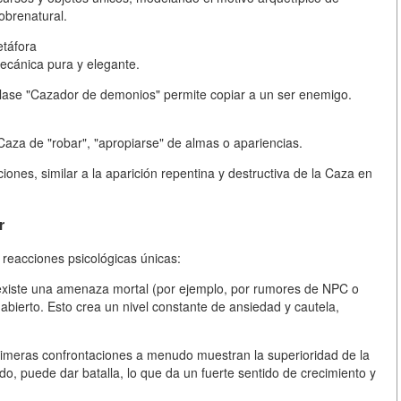
obrenatural.
etáfora
mecánica pura y elegante.
 clase "Cazador de demonios" permite copiar a un ser enemigo.
Caza de "robar", "apropiarse" de almas o apariencias.
nes, similar a la aparición repentina y destructiva de la Caza en
r
r reacciones psicológicas únicas:
 existe una amenaza mortal (por ejemplo, por rumores de NPC o
ierto. Esto crea un nivel constante de ansiedad y cautela,
primeras confrontaciones a menudo muestran la superioridad de la
ido, puede dar batalla, lo que da un fuerte sentido de crecimiento y