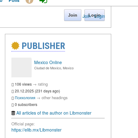
o
Polls
Join
Login
Join
·
Login
PUBLISHER
Mexico Online
Ciudad de Mexico, Mexico
→
rating
106 views
20.12.2025 (231 days ago)
→
other headings
Психология
0 subscribers
All articles of the author on Libmonster
Official page:
https://elib.mx/Libmonster