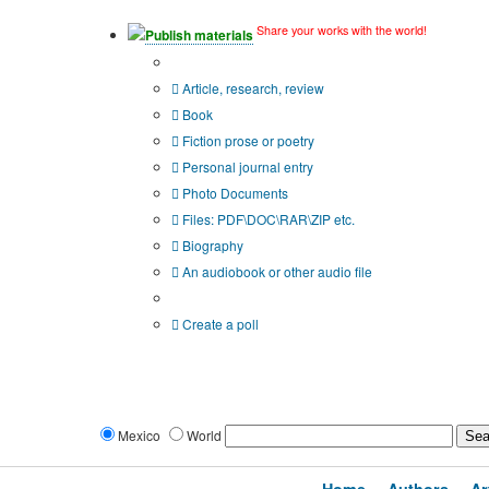
Share your works with the world!
Publish materials
Publication type?
Article, research, review
Book
Fiction prose or poetry
Personal journal entry
Photo Documents
Files: PDF\DOC\RAR\ZIP etc.
Biography
An audiobook or other audio file
Additional options:
Create a poll
Mexico
World