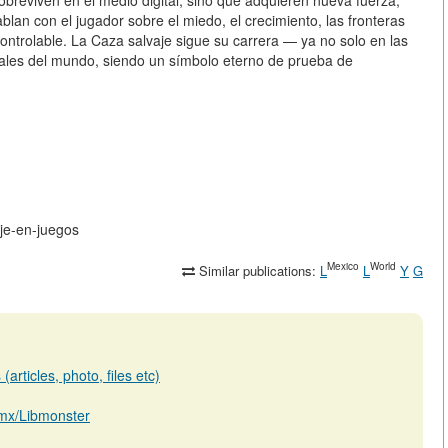
breviven en el medio digital, sino que adquieren nueva fuerza,
blan con el jugador sobre el miedo, el crecimiento, las fronteras
ncontrolable. La Caza salvaje sigue su carrera — ya no solo en las
tuales del mundo, siendo un símbolo eterno de prueba de
aje-en-juegos
Mexico
World
Similar publications:
L
L
Y
G
articles, photo, files etc)
b.mx/Libmonster