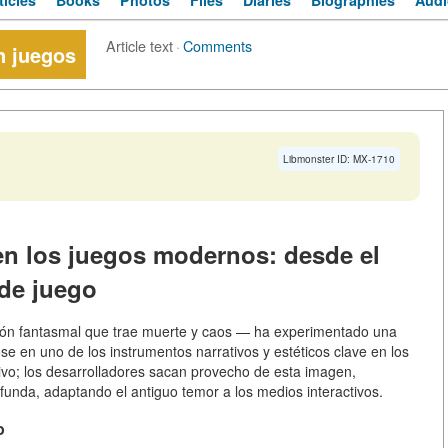
ticles
Books
Photos
Files
Diaries
Biographies
Audi
Article text
·
Comments
n juegos
Libmonster ID: MX-1710
 en los juegos modernos: desde el
 de juego
sión fantasmal que trae muerte y caos — ha experimentado una
se en uno de los instrumentos narrativos y estéticos clave en los
tivo; los desarrolladores sacan provecho de esta imagen,
funda, adaptando el antiguo temor a los medios interactivos.
o