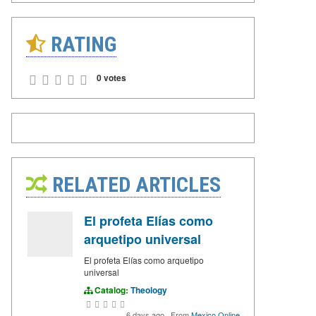
RATING
0 votes
RELATED ARTICLES
El profeta Elías como
arquetipo universal
El profeta Elías como arquetipo
universal
Catalog:
Theology
6 days ago
·
From
Mexico Online