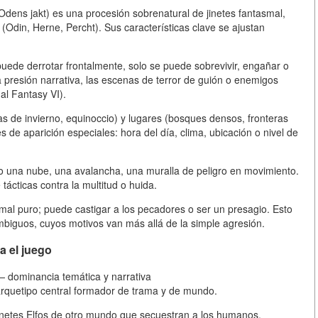
Odens jakt) es una procesión sobrenatural de jinetes fantasmal,
 (Odin, Herne, Percht). Sus características clave se ajustan
puede derrotar frontalmente, solo se puede sobrevivir, engañar o
a presión narrativa, las escenas de terror de guión o enemigos
al Fantasy VI).
s de invierno, equinoccio) y lugares (bosques densos, fronteras
 de aparición especiales: hora del día, clima, ubicación o nivel de
no una nube, una avalancha, una muralla de peligro en movimiento.
tácticas contra la multitud o huida.
 mal puro; puede castigar a los pecadores o ser un presagio. Esto
biguos, cuyos motivos van más allá de la simple agresión.
a el juego
— dominancia temática y narrativa
 arquetipo central formador de trama y de mundo.
inetes Elfos de otro mundo que secuestran a los humanos.