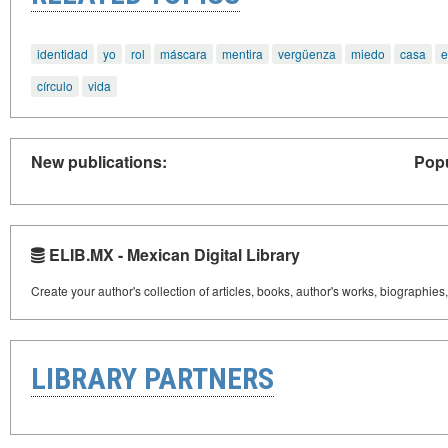
identidad
yo
rol
máscara
mentira
vergüenza
miedo
casa
e
círculo
vida
New publications:
Popu
ELIB.MX - Mexican Digital Library
Create your author's collection of articles, books, author's works, biographies
LIBRARY PARTNERS