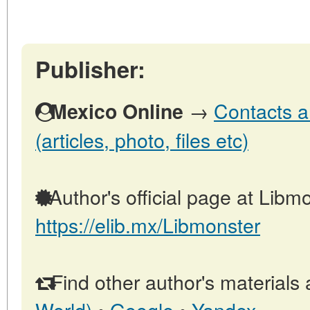
Publisher:
→
Contacts a
Mexico Online
(articles, photo, files etc)
Author's official page at Libmo
https://elib.mx/Libmonster
Find other author's materials 
World)
•
Google
•
Yandex