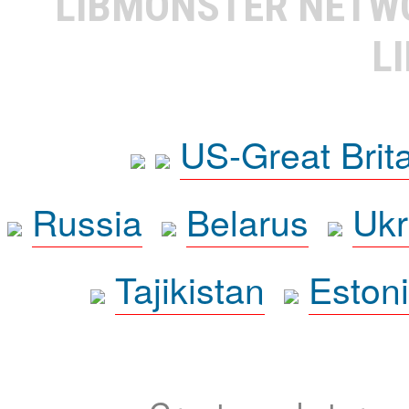
LIBMONSTER NET
L
US-Great Brit
Russia
Belarus
Ukr
Tajikistan
Eston