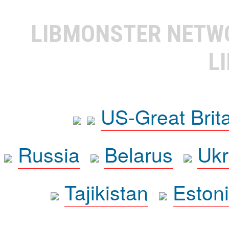
LIBMONSTER NET
L
US-Great Brit
Russia
Belarus
Ukr
Tajikistan
Eston