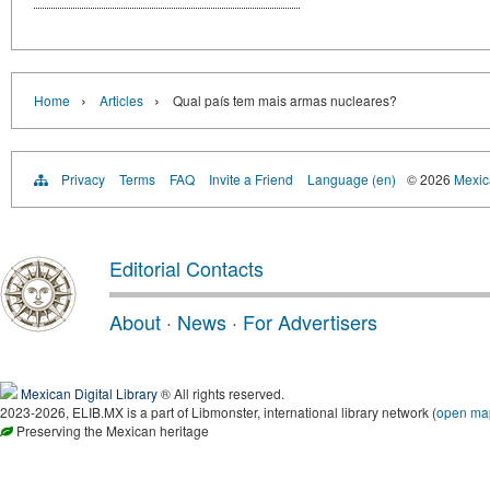
›
›
Home
Articles
Qual país tem mais armas nucleares?
Privacy
Terms
FAQ
Invite a Friend
Language (en)
© 2026
Mexica
Editorial Contacts
About
·
News
·
For Advertisers
Mexican Digital Library
® All rights reserved.
2023-2026, ELIB.MX is a part of Libmonster, international library network (
open ma
Preserving the Mexican heritage