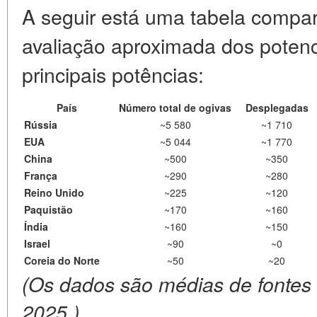
A seguir está uma tabela compar
avaliação aproximada dos potenc
principais potências:
País
Número total de ogivas
Desplegadas
Rússia
~5 580
~1 710
EUA
~5 044
~1 770
China
~500
~350
França
~290
~280
Reino Unido
~225
~120
Paquistão
~170
~160
Índia
~160
~150
Israel
~90
~0
Coreia do Norte
~50
~20
(Os dados são médias de fontes 
2025.)