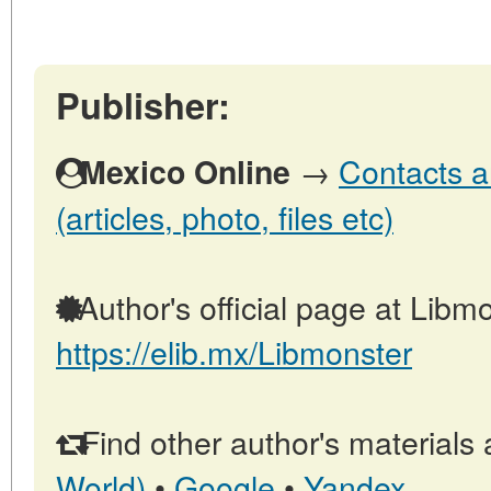
Publisher:
→
Contacts a
Mexico Online
(articles, photo, files etc)
Author's official page at Libmo
https://elib.mx/Libmonster
Find other author's materials 
World)
•
Google
•
Yandex