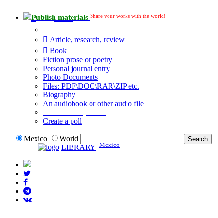
Share your works with the world!
Publish materials
Publication type?
Article, research, review
Book
Fiction prose or poetry
Personal journal entry
Photo Documents
Files: PDF\DOC\RAR\ZIP etc.
Biography
An audiobook or other audio file
Additional options:
Create a poll
Mexico
World
Mexico
LIBRARY