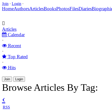
Join
·
Login
·
Home
Authors
Articles
Books
Photos
Files
Diaries
Biographi
Articles
Calendar
·
Recent
·
Top Rated
·
Hits
Join
Login
Browse Articles By Tag:
‹
RSS