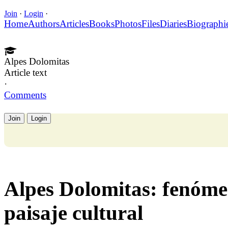
Join
·
Login
·
Home
Authors
Articles
Books
Photos
Files
Diaries
Biographi
Alpes Dolomitas
Article text
·
Comments
Join
Login
Alpes Dolomitas: fenóme
paisaje cultural