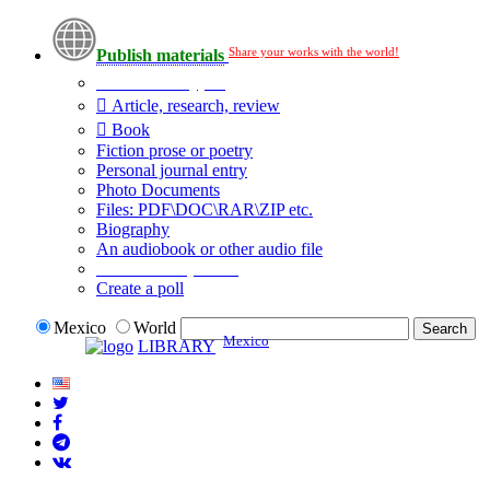
Share your works with the world!
Publish materials
Publication type?
Article, research, review
Book
Fiction prose or poetry
Personal journal entry
Photo Documents
Files: PDF\DOC\RAR\ZIP etc.
Biography
An audiobook or other audio file
Additional options:
Create a poll
Mexico
World
Mexico
LIBRARY