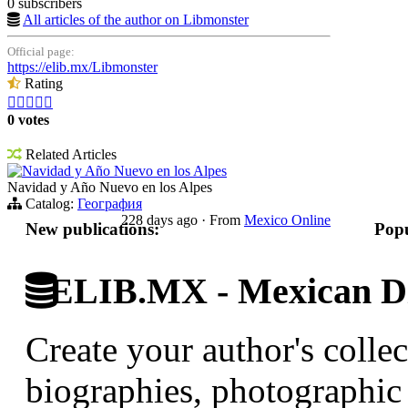
0 subscribers
All articles of the author on Libmonster
Official page:
https://elib.mx/Libmonster
Rating





0 votes
Related Articles
Navidad y Año Nuevo en los Alpes
Navidad y Año Nuevo en los Alpes
Catalog:
География
228 days ago
·
From
Mexico Online
New publications:
Popu
ELIB.MX - Mexican Di
Create your author's collec
biographies, photographic 