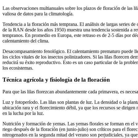
Las observaciones multianuales sobre los plazos de floración de las lil
valiosa de datos para la climatología.
Tendencia a la floración más temprana. El análisis de largas series de
de la RAN desde los años 1950) muestra una tendencia sostenida a retras
tempranos. En promedio en Europa, este retraso es de 2-5 días por déc
calentamiento del clima.
Desacompasamiento fenológico. El calentamiento prematuro puede llevar
los ciclos vitales de los insectos polinizadores. Si las lilas florecen 
reducirá su éxito reproductivo. Esto es un caso particular de la probl
los ecosistemas.
Técnica agrícola y fisiología de la floración
Para que las lilas florezcan abundantemente cada primavera, es necesa
Luz y fotoperíodo. Las lilas son plantas de luz. La densidad o la plant
ubicación rara y el florecimiento débil, ya que los recursos se dirigen
en la lucha por la luz.
Nutrición y formación de yemas. Las yemas florales se forman en el vera
riego después de la floración (en junio-julio) son críticos para el flo
nitrogenados en la segunda mitad del verano son perjudiciales, ya que