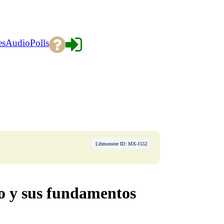
es
Audio
Polls
Libmonster ID: MX-1552
co y sus fundamentos