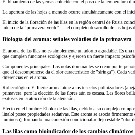
El hinamiento de las yemas coincide con el paso de la temperatura diu
La apertura de las hojas a menudo ocurre simultáneamente con el inici
El inicio de la floración de las lilas en la región central de Rusia coi
inicio de la "primavera verde" — el completo desarrollo de las hojas d
Biología del aroma: señales volátiles de la primavera
El aroma de las lilas no es simplemente un adorno agradable. Es una
que cumplen funciones ecológicas y ejercen un fuerte impacto psicofi
Componentes principales: Las notas dominantes se crean por terpenoides
que al descomponerse da el olor característico de "siringa"). Cada var
diferencias en el aroma.
Rol ecológico: El fuerte aroma atrae a los insectos polinizadores (abej
primavera, pero la elección de las flores aún es escasa. Las flores bril
exitosas en la atracción de la atención.
Efecto en el hombre: El olor de las lilas, debido a su complejo compo
linalol posee propiedades sedativas. Este aroma se asocia firmemente co
luminoso), formando una conexión condicional-reflejo estable "olor de l
Las lilas como bioindicador de los cambios climáticos