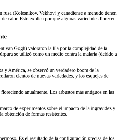
ción rusa (Kolesnikov, Vekhov) y canadiense a menudo tienen
 de calor. Esto explica por qué algunas variedades florecen
nte
cent van Gogh) valoraron la lila por la complejidad de la
 púrpura se utilizó como un medio contra la malaria (debido a
ropa y América, se observó un verdadero boom de la
rrollaron cientos de nuevas variedades, y los esquejes de
 floreciendo anualmente. Los arbustos más antiguos en las
l marco de experimentos sobre el impacto de la ingravidez y
la obtención de formas resistentes.
hermoso. Es el resultado de la configuración precisa de los