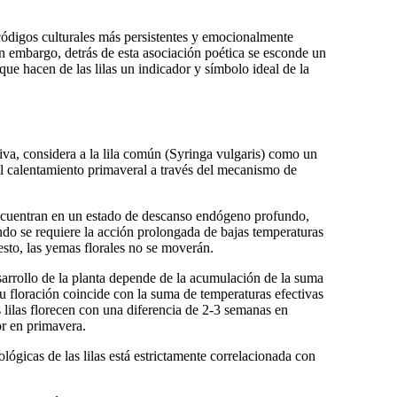
s códigos culturales más persistentes y emocionalmente
n embargo, detrás de esta asociación poética se esconde un
ue hacen de las lilas un indicador y símbolo ideal de la
iva, considera a la lila común (Syringa vulgaris) como un
 el calentamiento primaveral a través del mecanismo de
 encuentran en un estado de descanso endógeno profundo,
ndo se requiere la acción prolongada de bajas temperaturas
sto, las yemas florales no se moverán.
esarrollo de la planta depende de la acumulación de la suma
 su floración coincide con la suma de temperaturas efectivas
lilas florecen con una diferencia de 2-3 semanas en
or en primavera.
lógicas de las lilas está estrictamente correlacionada con