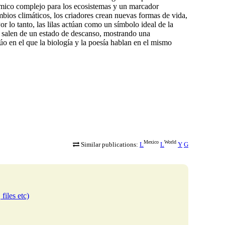
químico complejo para los ecosistemas y un marcador
 cambios climáticos, los criadores crean nuevas formas de vida,
r lo tanto, las lilas actúan como un símbolo ideal de la
a salen de un estado de descanso, mostrando una
úo en el que la biología y la poesía hablan en el mismo
Mexico
World
Similar publications:
L
L
Y
G
files etc)