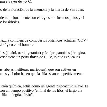
rna a través de +5°C.
o de la floración de la anemone y la hierba de San Juan.
ncide tradicionalmente con el regreso de los mosquitos y el
e los árboles.
 mezcla compleja de compuestos orgánicos volátiles (COV),
siológico en el hombre.
 (linalol, nerol, geraniol) y fenilpropanoides (siringina,
iedad tiene un perfil único de COV, lo que explica las
as, abejas melíferas, mariposas), que son activos en
lantes y el olor hacen que las lilas sean competitivamente
sición química, actúa como un agente psicoactivo suave. El
n un tiempo positivo (el final de los fríos, el largo día
ila = alegría, alivio".