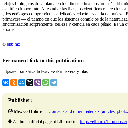
relojes biológicos de la planta en los ritmos climáticos, un señal bi 
científico importante. Al estudiar las lilas, los científicos rastrea los
y los ecólogos comprenden las delicadas relaciones en la naturaleza. Po
primavera — el tiempo en que los sistemas complejos de la naturalez
sincronización sorprendente, belleza y ciencia en cada pétalo. Es un d
idioma.
©
elib.mx
Permanent link to this publication:
https://elib.mx/m/articles/view/Primavera-y-lilas
Publisher:
Mexico Online
→
Contacts and other materials (articles, photo, 
Author's official page at Libmonster:
https://elib.mx/Libmonster