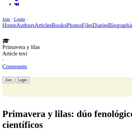
Join
·
Login
·
Home
Authors
Articles
Books
Photos
Files
Diaries
Biographi
Primavera y lilas
Article text
·
Comments
Join
Login
Primavera y lilas: dúo fenológi
científicos