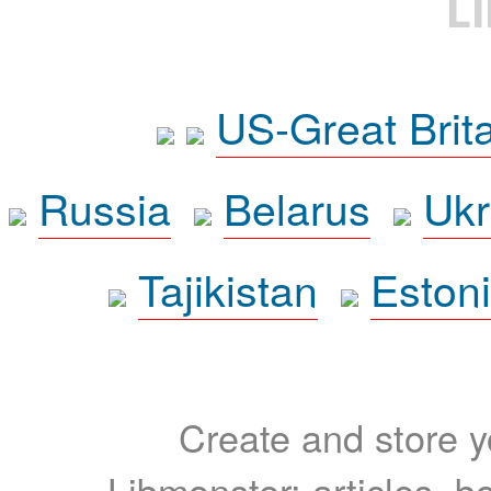
L
US-Great Brit
Russia
Belarus
Ukr
Tajikistan
Eston
Create and store yo
Libmonster: articles, b