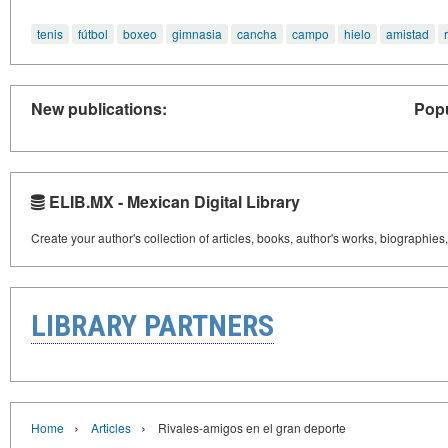
tenis
fútbol
boxeo
gimnasia
cancha
campo
hielo
amistad
New publications:
Popu
ELIB.MX - Mexican Digital Library
Create your author's collection of articles, books, author's works, biographies
LIBRARY PARTNERS
›
›
Home
Articles
Rivales-amigos en el gran deporte