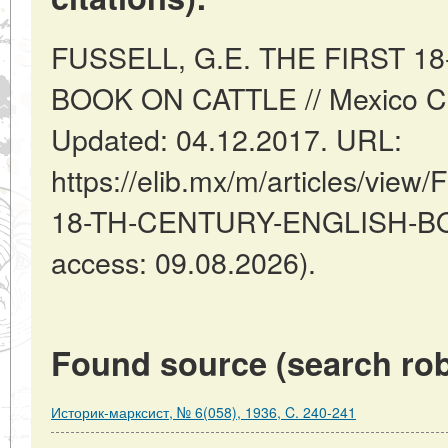
FUSSELL, G.E. THE FIRST 
BOOK ON CATTLE // Mexico Cit
Updated: 04.12.2017. URL:
https://elib.mx/m/articles/vi
18-TH-CENTURY-ENGLISH-BO
access: 09.08.2026).
Found source (search rob
Историк-марксист, № 6(058), 1936, C. 240-241