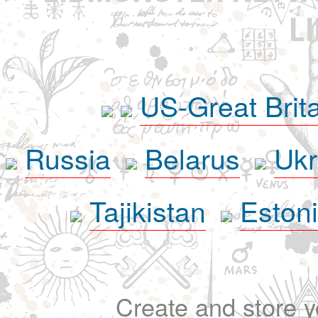
L
US-Great Brit
Russia
Belarus
Ukr
Tajikistan
Eston
Create and store yo