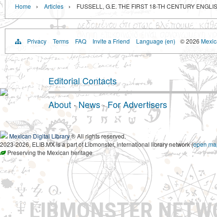
›
›
Home
Articles
FUSSELL, G.E. THE FIRST 18-TH CENTURY ENGL
Privacy
Terms
FAQ
Invite a Friend
Language (en)
© 2026
Mexica
Editorial Contacts
About
·
News
·
For Advertisers
Mexican Digital Library
® All rights reserved.
2023-2026, ELIB.MX is a part of Libmonster, international library network (
open ma
Preserving the Mexican heritage
LIBMONSTER NET