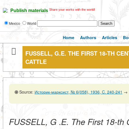
Share your works with the world!
Publish materials
Mexico
World
Home
Authors
Articles
Bo
FUSSELL, G.E. THE FIRST 18-TH C
CATTLE
Source:
Историк-марксист, № 6(058), 1936, C. 240-241
→
.
FUSSELL, G
E. The First 18-th