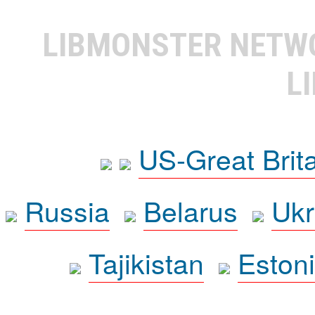
LIBMONSTER NET
L
US-Great Brit
Russia
Belarus
Ukr
Tajikistan
Eston