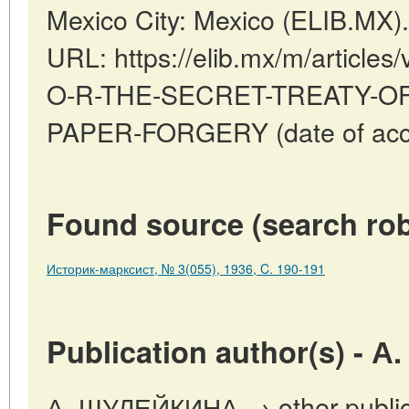
Mexico City: Mexico (ELIB.MX)
URL: https://elib.mx/m/artic
O-R-THE-SECRET-TREATY-O
PAPER-FORGERY (date of acce
Found source (search rob
Историк-марксист, № 3(055), 1936, C. 190-191
Publication author(s) -
А. ШУЛЕЙКИНА → other publica