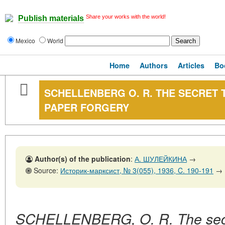
Share your works with the world!
Publish materials
Mexico
World
Home
Authors
Articles
Bo
SCHELLENBERG O. R. THE SECRET 
PAPER FORGERY
Author(s) of the publication
:
А. ШУЛЕЙКИНА
→
Source:
Историк-марксист, № 3(055), 1936, C. 190-191
→
SCHELLENBERG, O. R. The secre