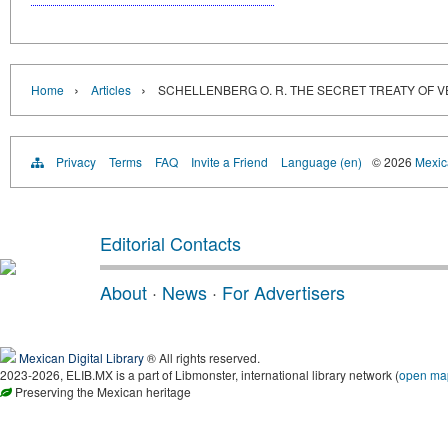
›
›
Home
Articles
SCHELLENBERG O. R. THE SECRET TREATY OF 
Privacy
Terms
FAQ
Invite a Friend
Language (en)
© 2026
Mexica
Editorial Contacts
About
·
News
·
For Advertisers
Mexican Digital Library
® All rights reserved.
2023-2026, ELIB.MX is a part of Libmonster, international library network (
open ma
Preserving the Mexican heritage