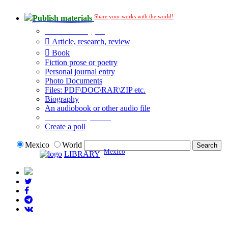
Share your works with the world!
Publish materials
Publication type?
Article, research, review
Book
Fiction prose or poetry
Personal journal entry
Photo Documents
Files: PDF\DOC\RAR\ZIP etc.
Biography
An audiobook or other audio file
Additional options:
Create a poll
Mexico
World
Mexico
LIBRARY