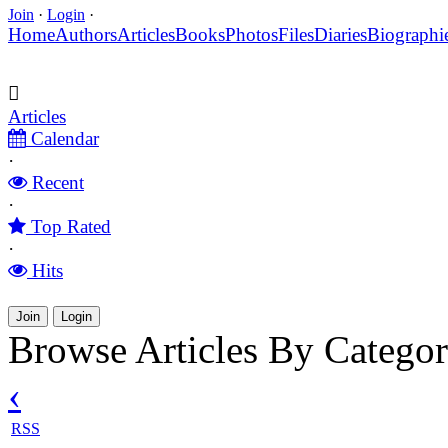
Join
·
Login
·
Home
Authors
Articles
Books
Photos
Files
Diaries
Biographi
Articles
Calendar
·
Recent
·
Top Rated
·
Hits
Join
Login
Browse Articles By Categ
‹
RSS