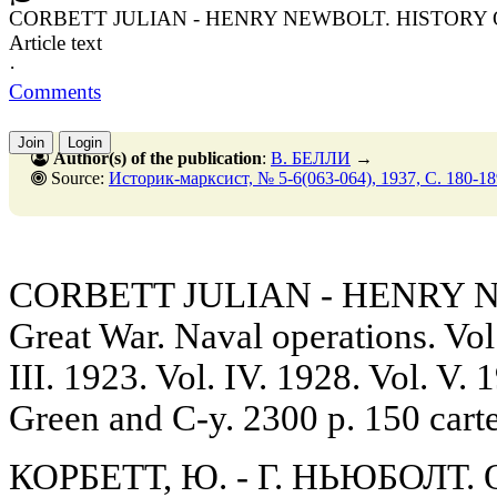
CORBETT JULIAN - HENRY NEWBOLT. HISTORY
Article text
·
Comments
Join
Login
Author(s) of the publication
:
В. БЕЛЛИ
→
Source:
Историк-марксист, № 5-6(063-064), 1937, C. 180-18
CORBETT JULIAN - HENRY NEW
Great War. Naval operations. Vol.
III. 1923. Vol. IV. 1928. Vol. V
Green and C-y. 2300 p. 150 cart
КОРБЕТТ, Ю. - Г. НЬЮБОЛТ. 