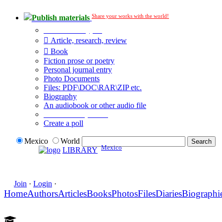
Share your works with the world!
Publish materials
Publication type?
Article, research, review
Book
Fiction prose or poetry
Personal journal entry
Photo Documents
Files: PDF\DOC\RAR\ZIP etc.
Biography
An audiobook or other audio file
Additional options:
Create a poll
Mexico
World
Mexico
LIBRARY
Join
·
Login
·
Home
Authors
Articles
Books
Photos
Files
Diaries
Biographi